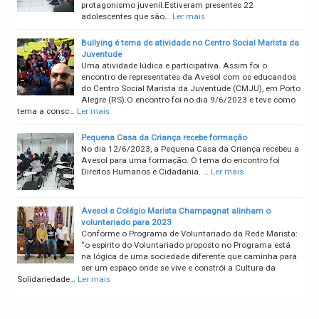
protagonismo juvenil.Estiveram presentes 22
adolescentes que são…
Ler mais
Bullying é tema de atividade no Centro Social Marista da
Juventude
Uma atividade lúdica e participativa. Assim foi o
encontro de representates da Avesol com os educandos
do Centro Social Marista da Juventude (CMJU), em Porto
Alegre (RS).O encontro foi no dia 9/6/2023 e teve como
tema a consc…
Ler mais
Pequena Casa da Criança recebe formação
No dia 12/6/2023, a Pequena Casa da Criança recebeu a
Avesol para uma formação. O tema do encontro foi
Direitos Humanos e Cidadania. …
Ler mais
Avesol e Colégio Marista Champagnat alinham o
voluntariado para 2023
Conforme o Programa de Voluntariado da Rede Marista:
“o espirito do Voluntariado proposto no Programa está
na lógica de uma sociedade diferente que caminha para
ser um espaço onde se vive e constrói a Cultura da
Solidariedade…
Ler mais