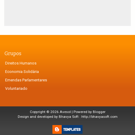
Grupos
Direitos Humanos
Economia Solidária
Emendas Parlamentares
Voluntariado
Copyright ©
2026
Avesol
| Powered by
Blogger
Design and developed by Bhavya Soft :
http://bhavyasoft.com