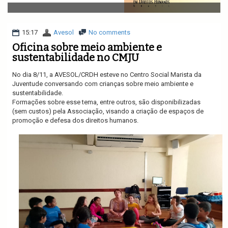
v
i
g
a
15:17
Avesol
No comments
t
Oficina sobre meio ambiente e
i
sustentabilidade no CMJU
o
n
No dia 8/11, a AVESOL/CRDH esteve no Centro Social Marista da
Juventude conversando com crianças sobre meio ambiente e
sustentabilidade.
Formações sobre esse tema, entre outros, são disponibilizadas
(sem custos) pela Associação, visando a criação de espaços de
promoção e defesa dos direitos humanos.