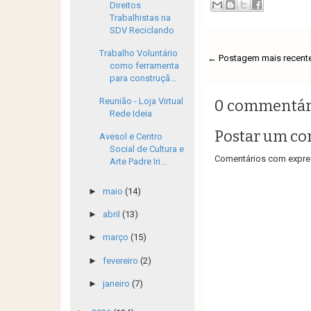
Direitos
Trabalhistas na
SDV Reciclando
Trabalho Voluntário
← Postagem mais recent
como ferramenta
para construçã...
Reunião - Loja Virtual
0 commentár
Rede Ideia
Postar um co
Avesol e Centro
Social de Cultura e
Comentários com expres
Arte Padre Iri...
►
maio
(14)
►
abril
(13)
►
março
(15)
►
fevereiro
(2)
►
janeiro
(7)