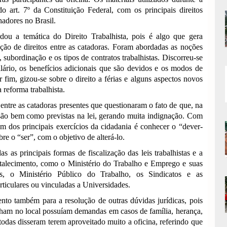
o art. 7º da Constituição Federal, com os principais direitos
hadores no Brasil.
dou a temática do Direito Trabalhista, pois é algo que gera
ção de direitos entre as catadoras. Foram abordadas as noções
 subordinação e os tipos de contratos trabalhistas. Discorreu-se
lário, os benefícios adicionais que são devidos e os modos de
r fim, gizou-se sobre o direito a férias e alguns aspectos novos
 reforma trabalhista.
ntre as catadoras presentes que questionaram o fato de que, na
 são bem como previstas na lei, gerando muita indignação. Com
m dos principais exercícios da cidadania é conhecer o “dever-
bre o “ser”, com o objetivo de alterá-lo.
s as principais formas de fiscalização das leis trabalhistas e a
rtalecimento, como o Ministério do Trabalho e Emprego e suas
ras, o Ministério Público do Trabalho, os Sindicatos e as
articulares ou vinculadas a Universidades.
to também para a resolução de outras dúvidas jurídicas, pois
lham no local possuíam demandas em casos de família, herança,
 todas disseram terem aproveitado muito a oficina, referindo que