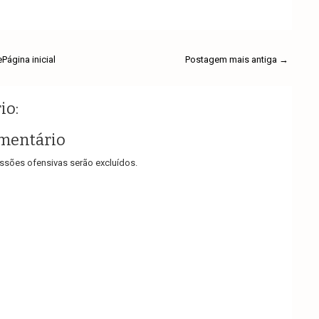
e
Página inicial
Postagem mais antiga →
io:
mentário
sões ofensivas serão excluídos.