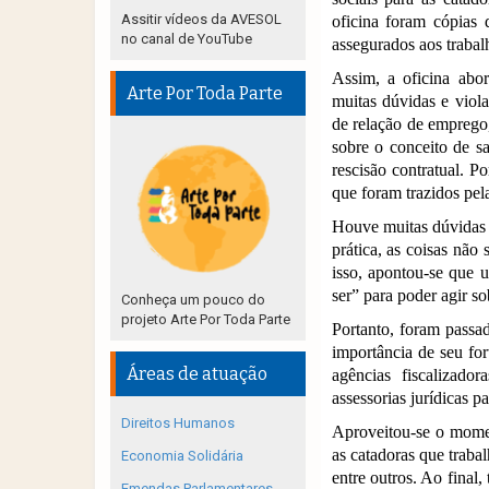
Assitir vídeos da AVESOL
oficina foram cópias d
no canal de YouTube
assegurados aos trabal
Assim, a oficina abor
Arte Por Toda Parte
muitas dúvidas e viola
de relação de emprego,
sobre o conceito de sa
rescisão contratual. Po
que foram trazidos pela
Houve muitas dúvidas e
prática, as coisas não
isso, apontou-se que u
ser” para poder agir so
Conheça um pouco do
projeto Arte Por Toda Parte
Portanto, foram passada
importância de seu fo
Áreas de atuação
agências fiscalizado
assessorias jurídicas p
Direitos Humanos
Aproveitou-se o momen
as catadoras que traba
Economia Solidária
entre outros. Ao final,
Emendas Parlamentares