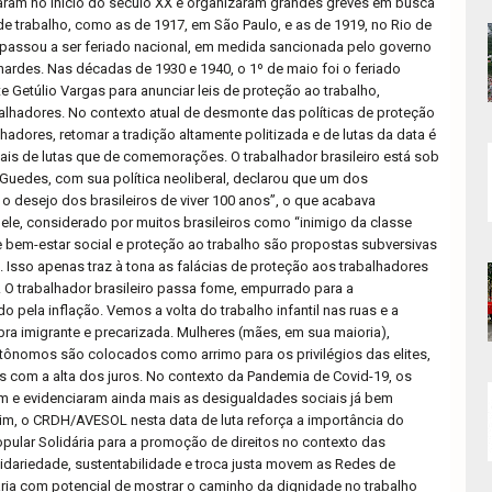
ram no início do século XX e organizaram grandes greves em busca
e trabalho, como as de 1917, em São Paulo, e as de 1919, no Rio de
a passou a ser feriado nacional, em medida sancionada pelo governo
nardes. Nas décadas de 1930 e 1940, o 1º de maio foi o feriado
e Getúlio Vargas para anunciar leis de proteção ao trabalho,
lhadores. No contexto atual de desmonte das políticas de proteção
hadores, retomar a tradição altamente politizada e de lutas da data é
mais de lutas que de comemorações. O trabalhador brasileiro está sob
 Guedes, com sua política neoliberal, declarou que um dos
 o desejo dos brasileiros de viver 100 anos”, o que acabava
ele, considerado por muitos brasileiros como “inimigo da classe
de bem-estar social e proteção ao trabalho são propostas subversivas
 Isso apenas traz à tona as falácias de proteção aos trabalhadores
. O trabalhador brasileiro passa fome, empurrado para a
 pela inflação. Vemos a volta do trabalho infantil nas ruas e a
a imigrante e precarizada. Mulheres (mães, em sua maioria),
utônomos são colocados como arrimo para os privilégios das elites,
s com a alta dos juros. No contexto da Pandemia de Covid-19, os
 e evidenciaram ainda mais as desigualdades sociais já bem
im, o CRDH/AVESOL nesta data de luta reforça a importância do
ular Solidária para a promoção de direitos no contexto das
lidariedade, sustentabilidade e troca justa movem as Redes de
ria com potencial de mostrar o caminho da dignidade no trabalho