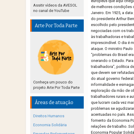
europeus que aqui chega
Assitir vídeos da AVESOL
de melhores condições d
no canal de YouTube
Janeiro. Em 1925, a dat
do presidente Arthur Ber
escolhido pelo president
Arte Por Toda Parte
negociadas com os traba
às trabalhadoras e trabal
imprescindível. O dia é 
ataque. O ministro Paulo
“problemas do Brasil era
onerando o Estado. Para 
trabalhadora”, política 
que devem ser refutadas.
do atual governo federal
Conheça um pouco do
informalidade e esmagado
projeto Arte Por Toda Parte
exploração da mão de obr
trabalhadores rurais e a
Áreas de atuação
que lucram cada vez mai
problemas se agudizaram
acentuadas no país. Ass
Direitos Humanos
fomento da Economia Pop
Economia Solidária
relações de trabalho. So
Economia Popular Solidá
Emendas Parlamentares