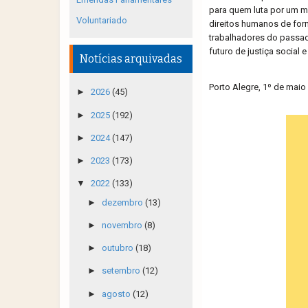
para quem luta por um m
Voluntariado
direitos humanos de form
trabalhadores do passad
futuro de justiça social
Notícias arquivadas
Porto Alegre, 1º de maio
►
2026
(45)
►
2025
(192)
►
2024
(147)
►
2023
(173)
▼
2022
(133)
►
dezembro
(13)
►
novembro
(8)
►
outubro
(18)
►
setembro
(12)
►
agosto
(12)