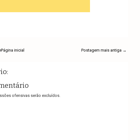
e
Página inicial
Postagem mais antiga →
io:
mentário
sões ofensivas serão excluídos.