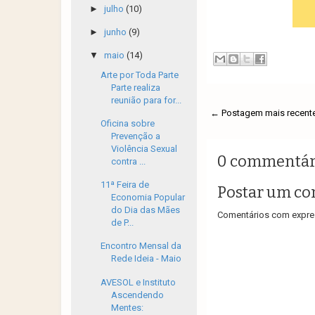
►
julho
(10)
►
junho
(9)
▼
maio
(14)
Arte por Toda Parte
Parte realiza
reunião para for...
← Postagem mais recent
Oficina sobre
Prevenção a
Violência Sexual
0 commentár
contra ...
11ª Feira de
Postar um co
Economia Popular
do Dia das Mães
Comentários com expres
de P...
Encontro Mensal da
Rede Ideia - Maio
AVESOL e Instituto
Ascendendo
Mentes: