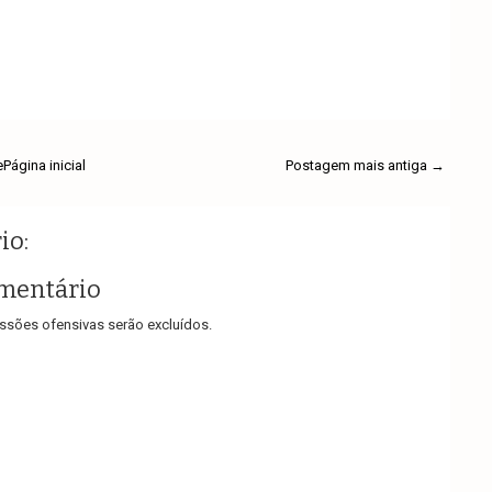
e
Página inicial
Postagem mais antiga →
io:
mentário
sões ofensivas serão excluídos.