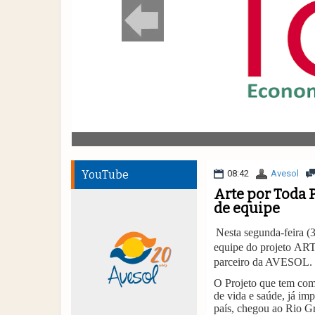
YouTube
08:42
Avesol
Arte por Toda 
de equipe
Nesta segunda-feira (
equipe do projeto
ARTE
parceiro da AVESOL.
O Projeto que tem com
de vida e saúde,
já imp
país
, chegou ao Rio Gr