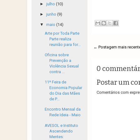
►
julho
(10)
►
junho
(9)
▼
maio
(14)
Arte por Toda Parte
Parte realiza
reunião para for...
← Postagem mais recent
Oficina sobre
Prevenção a
Violência Sexual
0 commentár
contra ...
Postar um co
11ª Feira de
Economia Popular
Comentários com expres
do Dia das Mães
de P...
Encontro Mensal da
Rede Ideia - Maio
AVESOL e Instituto
Ascendendo
Mentes: