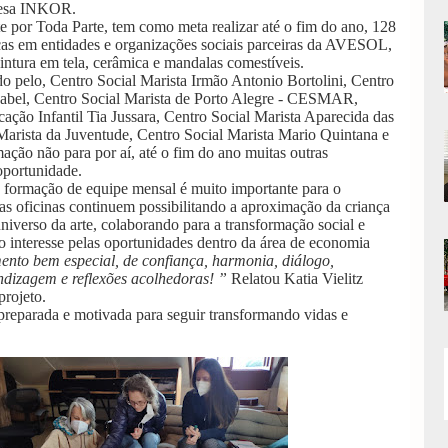
resa INKOR.
te por Toda Parte,
tem como meta realizar até o fim do ano, 128
ticas em entidades e organizações sociais parceiras da AVESOL,
pintura em tela, cerâmica e mandalas comestíveis.
ido pelo, Centro Social Marista Irmão Antonio
Bortolini, Centro
Isabel, Centro Social Marista de Porto Alegre - CESMAR,
ação Infantil Tia Jussara, Centro Social Marista Aparecida das
Marista da Juventude, Centro Social Marista Mario Quintana e
ação não para por aí, até o fim do ano muitas outras
 oportunidade.
e formação de equipe mensal é muito importante para o
as oficinas continuem possibilitando
a aproximação da criança
niverso da arte, colaborando para a transformação social e
 o interesse pelas oportunidades dentro da área de economia
nto bem especial, de confiança, harmonia, diálogo,
dizagem e reflexões acolhedoras! ”
Relatou Katia Vielitz
rojeto.
reparada e motivada para seguir transformando vidas e