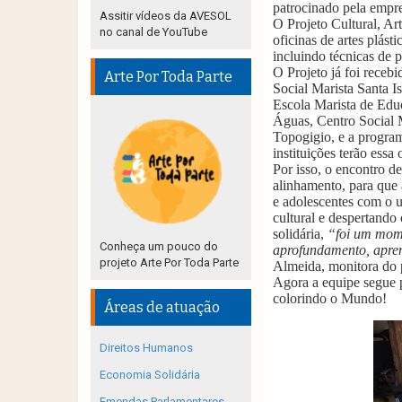
patrocinado pela emp
Assitir vídeos da AVESOL
O Projeto Cultural, Ar
no canal de YouTube
oficinas de artes plás
incluindo técnicas de 
O Projeto já foi receb
Arte Por Toda Parte
Social Marista Santa 
Escola Marista de Educ
Águas, Centro Social 
Topogigio, e a program
instituições terão essa
Por isso, o encontro d
alinhamento, para que 
e adolescentes com o u
cultural e despertando
solidária
,
“foi um mome
Conheça um pouco do
aprofundamento, apren
projeto Arte Por Toda Parte
Almeida, monitora do p
Agora a equipe segue p
colorindo o Mundo!
Áreas de atuação
Direitos Humanos
Economia Solidária
Emendas Parlamentares