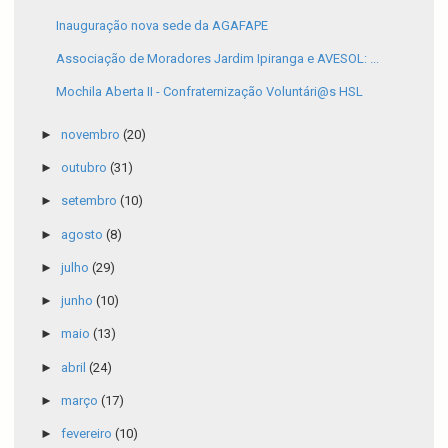
Inauguração nova sede da AGAFAPE
Associação de Moradores Jardim Ipiranga e AVESOL: ...
Mochila Aberta II - Confraternização Voluntári@s HSL
►
novembro
(20)
►
outubro
(31)
►
setembro
(10)
►
agosto
(8)
►
julho
(29)
►
junho
(10)
►
maio
(13)
►
abril
(24)
►
março
(17)
►
fevereiro
(10)