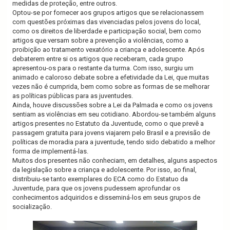
medidas de proteção, entre outros.
Optou-se por fornecer aos grupos artigos que se relacionassem
com questões próximas das vivenciadas pelos jovens do local,
como os direitos de liberdade e participação social, bem como
artigos que versam sobre a prevenção a violências, como a
proibição ao tratamento vexatório a criança e adolescente. Após
debaterem entre si os artigos que receberam, cada grupo
apresentou-os para o restante da turma. Com isso, surgiu um
animado e caloroso debate sobre a efetividade da Lei, que muitas
vezes não é cumprida, bem como sobre as formas de se melhorar
as políticas públicas para as juventudes.
Ainda, houve discussões sobre a Lei da Palmada e como os jovens
sentiam as violências em seu cotidiano. Abordou-se também alguns
artigos presentes no Estatuto da Juventude, como o que prevê a
passagem gratuita para jovens viajarem pelo Brasil e a previsão de
políticas de moradia para a juventude, tendo sido debatido a melhor
forma de implementá-las.
Muitos dos presentes não conheciam, em detalhes, alguns aspectos
da legislação sobre a criança e adolescente. Por isso, ao final,
distribuiu-se tanto exemplares do ECA como do Estatuo da
Juventude, para que os jovens pudessem aprofundar os
conhecimentos adquiridos e disseminá-los em seus grupos de
socialização.