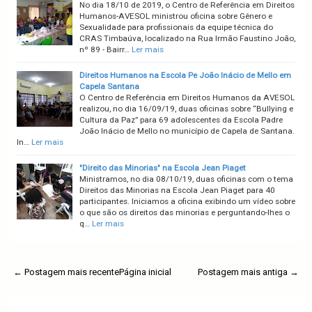
No dia 18/10 de 2019, o Centro de Referência em Direitos
Humanos-AVESOL ministrou oficina sobre Gênero e
Sexualidade para profissionais da equipe técnica do
CRAS Timbaúva, localizado na Rua Irmão Faustino João,
nº 89 - Bairr…
Ler mais
Direitos Humanos na Escola Pe João Inácio de Mello em
Capela Santana
O Centro de Referência em Direitos Humanos da AVESOL
realizou, no dia 16/09/19, duas oficinas sobre “Bullying e
Cultura da Paz” para 69 adolescentes da Escola Padre
João Inácio de Mello no município de Capela de Santana.
In…
Ler mais
"Direito das Minorias" na Escola Jean Piaget
Ministramos, no dia 08/10/19, duas oficinas com o tema
Direitos das Minorias na Escola Jean Piaget para 40
participantes. Iniciamos a oficina exibindo um vídeo sobre
o que são os direitos das minorias e perguntando-lhes o
q…
Ler mais
← Postagem mais recente
Página inicial
Postagem mais antiga →