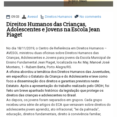
v
i
g
a
09:03
Avesol
Direitos Humanos
No comments
t
Direitos Humanos das Crianças,
i
Adolescentes e Jovens na Escola Jean
o
Piaget
n
No dia 18/11/2019, o Centro de Referência em Direitos Humanos –
AVESOL ministrou duas oficinas sobre Direitos Humanos das
Crianças, Adolescentes e Jovens para jovens da Escola Municipal de
Ensino Fundamental Jean Piaget, localizada na
Av. Maj. Manoel José
Monteiro, 1 - Rubem Berta
, Porto Alegre/RS.
A oficina abordou a temática dos Direitos Humanos das Juventudes,
em especifico o Estatuto da Criança e do Adolescente e
teve como
foco a disseminação dos direitos e garantias previstos neste
Estatuto. Após a apresentação do trabalho realizado pelo CRDH, foi
feito um breve apanhado histórico da legislação que protege os
direitos das crianças e adolescentes no Brasil.
Ao depois, os jovens foram separados em grupos. Cada grupo
recebeu uma série de artigos do ECA que versavam sobre direitos do
adolescente jovem aprendiz, ato infracional, “lei da palmada”,
educação, direitos fundamentais, direito à convivência familiar,