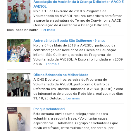
Associação de Assistência à Criança Deficiente - AACD E
AVESOL
No dia 15 de Fevereiro de 2018 o Programa de
Voluntariado da AVESOL realizou uma visita para firmar
a parceria e assinatura do Termo de Convênio na AACD
(Associação de Assistência à Criança Deficiente),
localizada no bairro…
Ler mais
Aniversário da Escola São Guilherme - 9 anos
No dia 04 de Maio de 2018, a AVESOL participou da
comemoração de nove anos da Escola de Educação
Infantil São Guilherme, parceira do Programa de
Voluntariado da AVESOL. A Escola foi fundada em 2009
e sua …
Ler mais
Oficina Brincando na Melhor Idade
A ONG Doutorzinhos, parceira do Programa de
Voluntariado da AVESOL, junto com o Centro de
Referência em Direitos Humanos- AVESOL (CRDH) e com
os integrantes de grupos da Rede Ideia, realizou nos dias
11, 18, 25 Outubro …
Ler mais
Por que voluntariar?
Esta semana ouvi de uma colega, trabalhadora
voluntária, a seguinte frase: - Voluntariar causa
dependência... Hahahaha. O grupo de voluntárias que
ouviu esta frase , entre muitos risos, concordou por