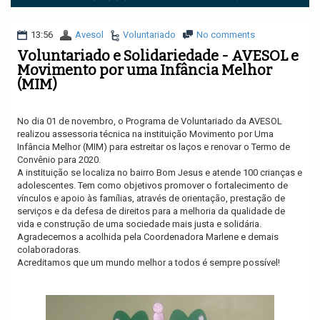
v
i
g
13:56
Avesol
Voluntariado
No comments
a
Voluntariado e Solidariedade - AVESOL e
t
Movimento por uma Infância Melhor
i
(MIM)
o
n
No dia 01 de novembro, o Programa de Voluntariado da AVESOL
realizou assessoria técnica na instituição Movimento por Uma
Infância Melhor (MIM) para estreitar os laços e renovar o Termo de
Convênio para 2020.
A instituição se localiza no bairro Bom Jesus e atende 100 crianças e
adolescentes. Tem como objetivos promover o fortalecimento de
vínculos e apoio às famílias, através de orientação, prestação de
serviços e da defesa de direitos para a melhoria da qualidade de
vida e construção de uma sociedade mais justa e solidária.
Agradecemos a acolhida pela Coordenadora Marlene e demais
colaboradoras.
Acreditamos que um mundo melhor a todos é sempre possível!