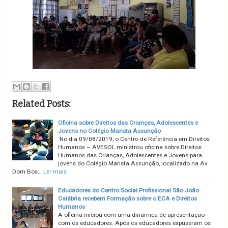
Related Posts:
Oficina sobre Direitos das Crianças, Adolescentes e
Jovens no Colégio Marista Assunção
No dia 09/08/2019, o Centro de Referência em Direitos
Humanos – AVESOL ministrou oficina sobre Direitos
Humanos das Crianças, Adolescentes e Jovens para
jovens do Colégio Marista Assunção, localizado na Av.
Dom Bos…
Ler mais
Educadores do Centro Social Profissional São João
Calábria recebem Formação sobre o ECA e Direitos
Humanos
A oficina iniciou com uma dinâmica de apresentação
com os educadores. Após os educadores expuseram os