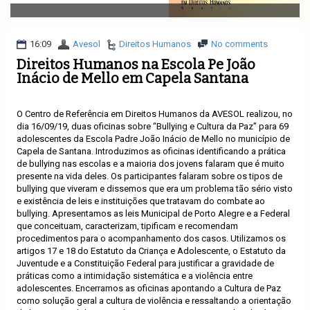
v
i
g
a
16:09
Avesol
Direitos Humanos
No comments
t
Direitos Humanos na Escola Pe João
i
Inácio de Mello em Capela Santana
o
n
O Centro de Referência em Direitos Humanos da AVESOL realizou, no
dia 16/09/19, duas oficinas sobre “Bullying e Cultura da Paz” para 69
adolescentes da Escola Padre João Inácio de Mello no município de
Capela de Santana. Introduzimos as oficinas identificando a prática
de bullying nas escolas e a maioria dos jovens falaram que é muito
presente na vida deles. Os participantes falaram sobre os tipos de
bullying que viveram e dissemos que era um problema tão sério visto
e existência de leis e instituições que tratavam do combate ao
bullying. Apresentamos as leis Municipal de Porto Alegre e a Federal
que conceituam, caracterizam, tipificam e recomendam
procedimentos para o acompanhamento dos casos. Utilizamos os
artigos 17 e 18 do Estatuto da Criança e Adolescente, o Estatuto da
Juventude e a Constituição Federal para justificar a gravidade de
práticas como a intimidação sistemática e a violência entre
adolescentes. Encerramos as oficinas apontando a Cultura de Paz
como solução geral a cultura de violência e ressaltando a orientação