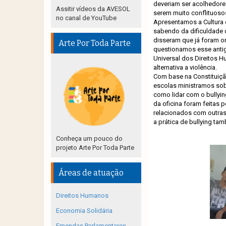
deveriam ser acolhedor
Assitir vídeos da AVESOL
serem muito conflituosos
no canal de YouTube
Apresentamos a Cultura
sabendo da dificuldade 
disseram que já foram o
Arte Por Toda Parte
questionamos esse antigo
Universal dos Direitos H
alternativa a violência.
Com base na Constituição
escolas ministramos sob
como lidar com o bullyin
da oficina foram feitas
relacionados com outras 
a prática de bullying ta
Conheça um pouco do
projeto Arte Por Toda Parte
Áreas de atuação
Direitos Humanos
Economia Solidária
Emendas Parlamentares