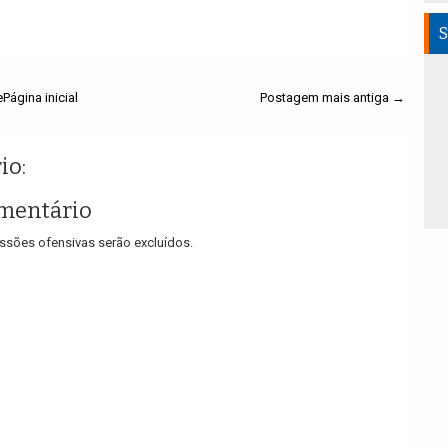
S
e
Página inicial
Postagem mais antiga →
io:
mentário
sões ofensivas serão excluídos.