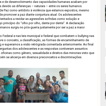
es e de desenvolvimento das capacidades humanas acabam por
 devido as diferenças – naturais – entre os seres humanos.
 de Paz como antídoto à violência que estamos expostos, mesmo
de promover a paz diante conjuntura atual. Os adolescentes
rientados a revidar as agressões sofridas como solução e
 princípio do “olho por olho, dente por dente”. A declaração
umanos surgiu no pós-guerra justamente por ser a paz a maior
 Federal e nas leis municipal e federal que combatem o bullying nas
re o conceito, a classificação, as formas de encaminhamento de
g e superamos a visão retrógrada comentada anteriormente. Ao final
 perguntas dos adolescentes e as respostas contiveram assuntos
oficinas como gênero, sexualidade e direitos das minorias visto que
mbém se alicerça em diversos preconceitos e discriminações.