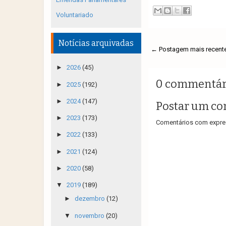
Voluntariado
Notícias arquivadas
← Postagem mais recent
►
2026
(45)
0 commentár
►
2025
(192)
►
2024
(147)
Postar um co
►
2023
(173)
Comentários com expres
►
2022
(133)
►
2021
(124)
►
2020
(58)
▼
2019
(189)
►
dezembro
(12)
▼
novembro
(20)