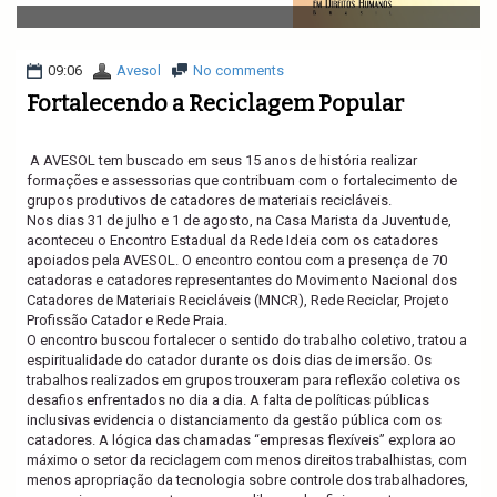
v
i
g
a
09:06
Avesol
No comments
t
Fortalecendo a Reciclagem Popular
i
o
n
A AVESOL tem buscado em seus 15 anos de história realizar
formações e assessorias que contribuam com o fortalecimento de
grupos produtivos de catadores de materiais recicláveis.
Nos dias 31 de julho e 1 de agosto, na Casa Marista da Juventude,
aconteceu o Encontro Estadual da Rede Ideia com os catadores
apoiados pela AVESOL. O encontro contou com a presença de 70
catadoras e catadores representantes do Movimento Nacional dos
Catadores de Materiais Recicláveis (MNCR), Rede Reciclar, Projeto
Profissão Catador e Rede Praia.
O encontro buscou fortalecer o sentido do trabalho coletivo, tratou a
espiritualidade do catador durante os dois dias de imersão. Os
trabalhos realizados em grupos trouxeram para reflexão coletiva os
desafios enfrentados no dia a dia. A falta de políticas públicas
inclusivas evidencia o distanciamento da gestão pública com os
catadores. A lógica das chamadas “empresas flexíveis” explora ao
máximo o setor da reciclagem com menos direitos trabalhistas, com
menos apropriação da tecnologia sobre controle dos trabalhadores,