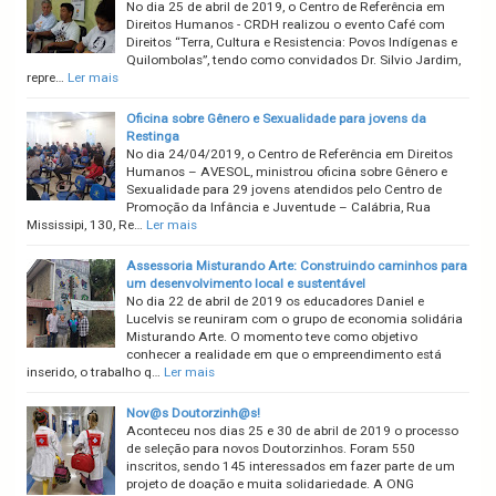
No dia 25 de abril de 2019, o Centro de Referência em
Direitos Humanos - CRDH realizou o evento Café com
Direitos “Terra, Cultura e Resistencia: Povos Indígenas e
Quilombolas”, tendo como convidados Dr. Silvio Jardim,
repre…
Ler mais
Oficina sobre Gênero e Sexualidade para jovens da
Restinga
No dia 24/04/2019, o Centro de Referência em Direitos
Humanos – AVESOL, ministrou oficina sobre Gênero e
Sexualidade para 29 jovens atendidos pelo Centro de
Promoção da Infância e Juventude – Calábria, Rua
Mississipi, 130, Re…
Ler mais
Assessoria Misturando Arte: Construindo caminhos para
um desenvolvimento local e sustentável
No dia 22 de abril de 2019 os educadores Daniel e
Lucelvis se reuniram com o grupo de economia solidária
Misturando Arte. O momento teve como objetivo
conhecer a realidade em que o empreendimento está
inserido, o trabalho q…
Ler mais
Nov@s Doutorzinh@s!
Aconteceu nos dias 25 e 30 de abril de 2019 o processo
de seleção para novos Doutorzinhos. Foram 550
inscritos, sendo 145 interessados em fazer parte de um
projeto de doação e muita solidariedade. A ONG