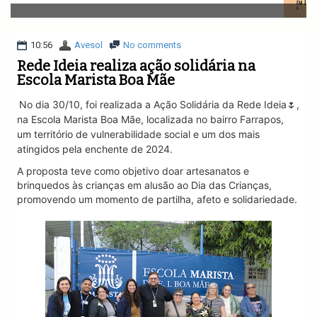
v
i
g
a
10:56
Avesol
No comments
t
Rede Ideia realiza ação solidária na
i
Escola Marista Boa Mãe
o
n
No dia 30/10, foi realizada a Ação Solidária da Rede Ideia🌷,
na Escola Marista Boa Mãe, localizada no bairro Farrapos,
um território de vulnerabilidade social e um dos mais
atingidos pela enchente de 2024.
A proposta teve como objetivo doar artesanatos e
brinquedos às crianças em alusão ao Dia das Crianças,
promovendo um momento de partilha, afeto e solidariedade.