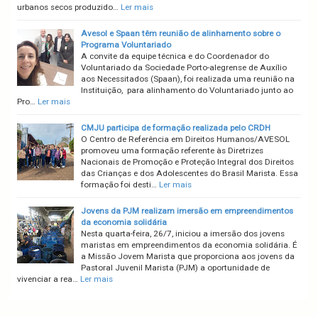
urbanos secos produzido…
Ler mais
Avesol e Spaan têm reunião de alinhamento sobre o
Programa Voluntariado
A convite da equipe técnica e do Coordenador do
Voluntariado da Sociedade Porto-alegrense de Auxílio
aos Necessitados (Spaan), foi realizada uma reunião na
Instituição, para alinhamento do Voluntariado junto ao
Pro…
Ler mais
CMJU participa de formação realizada pelo CRDH
O Centro de Referência em Direitos Humanos/AVESOL
promoveu uma formação referente às Diretrizes
Nacionais de Promoção e Proteção Integral dos Direitos
das Crianças e dos Adolescentes do Brasil Marista. Essa
formação foi desti…
Ler mais
Jovens da PJM realizam imersão em empreendimentos
da economia solidária
Nesta quarta-feira, 26/7, iniciou a imersão dos jovens
maristas em empreendimentos da economia solidária. É
a Missão Jovem Marista que proporciona aos jovens da
Pastoral Juvenil Marista (PJM) a oportunidade de
vivenciar a rea…
Ler mais