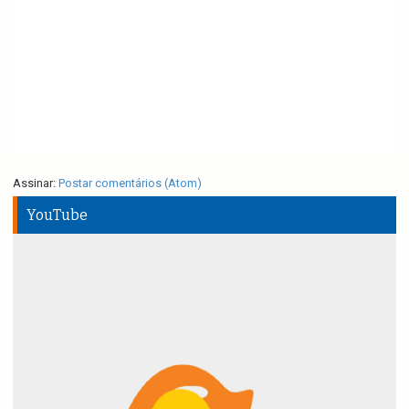
Assinar:
Postar comentários (Atom)
YouTube