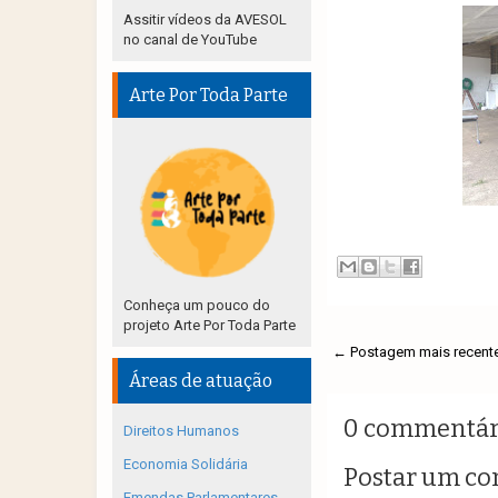
Assitir vídeos da AVESOL
no canal de YouTube
Arte Por Toda Parte
Conheça um pouco do
projeto Arte Por Toda Parte
← Postagem mais recent
Áreas de atuação
0 commentár
Direitos Humanos
Economia Solidária
Postar um co
Emendas Parlamentares