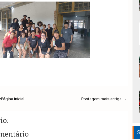
e
Página inicial
Postagem mais antiga →
io:
S
mentário