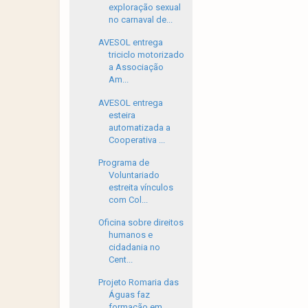
exploração sexual
no carnaval de...
AVESOL entrega
triciclo motorizado
a Associação
Am...
AVESOL entrega
esteira
automatizada a
Cooperativa ...
Programa de
Voluntariado
estreita vínculos
com Col...
Oficina sobre direitos
humanos e
cidadania no
Cent...
Projeto Romaria das
Águas faz
formação em