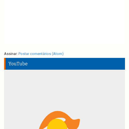
Assinar:
Postar comentários (Atom)
YouTube