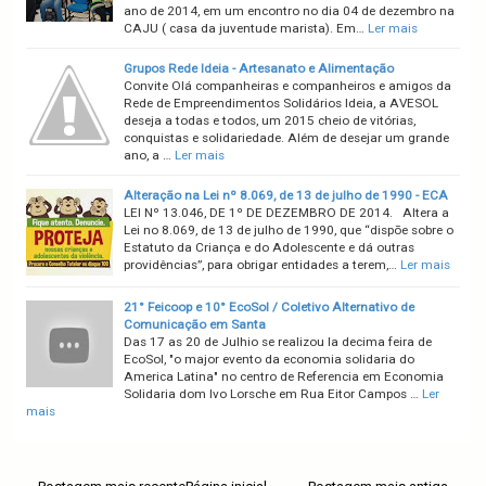
ano de 2014, em um encontro no dia 04 de dezembro na
CAJU ( casa da juventude marista). Em…
Ler mais
Grupos Rede Ideia - Artesanato e Alimentação
Convite Olá companheiras e companheiros e amigos da
Rede de Empreendimentos Solidários Ideia, a AVESOL
deseja a todas e todos, um 2015 cheio de vitórias,
conquistas e solidariedade. Além de desejar um grande
ano, a …
Ler mais
Alteração na Lei nº 8.069, de 13 de julho de 1990 - ECA
LEI Nº 13.046, DE 1º DE DEZEMBRO DE 2014. Altera a
Lei no 8.069, de 13 de julho de 1990, que “dispõe sobre o
Estatuto da Criança e do Adolescente e dá outras
providências”, para obrigar entidades a terem,…
Ler mais
21° Feicoop e 10° EcoSol / Coletivo Alternativo de
Comunicação em Santa
Das 17 as 20 de Julhio se realizou la decima feira de
EcoSol, "o major evento da economia solidaria do
America Latina" no centro de Referencia em Economia
Solidaria dom Ivo Lorsche em Rua Eitor Campos …
Ler
mais