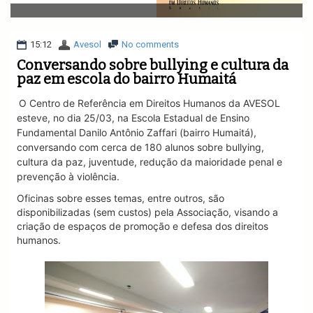
v
i
g
a
15:12
Avesol
No comments
t
Conversando sobre bullying e cultura da
i
paz em escola do bairro Humaitá
o
n
O Centro de Referência em Direitos Humanos da AVESOL
esteve, no dia 25/03, na Escola Estadual de Ensino
Fundamental Danilo Antônio Zaffari (bairro Humaitá),
conversando com cerca de 180 alunos sobre bullying,
cultura da paz, juventude, redução da maioridade penal e
prevenção à violência.
Oficinas sobre esses temas, entre outros, são
disponibilizadas (sem custos) pela Associação, visando a
criação de espaços de promoção e defesa dos direitos
humanos.