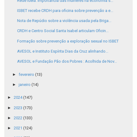
Rede Ideia: importância das mulheres na economia s...
ISBET recebe CRDH para oficina sobre prevenção a e...
Nota de Repúdio sobre a violência usada pela Briga...
CRDH e Centro Social Santa Isabel articulam Oficin...
Formação sobre prevenção a exploração sexual no ISBET
AVESOL e Instituto Espírita Dias da Cruz alinhando...
AVESOL e Fundação Pão dos Pobres : Acolhida de Nov...
►
fevereiro
(13)
►
janeiro
(14)
►
2024
(147)
►
2023
(173)
►
2022
(133)
►
2021
(124)