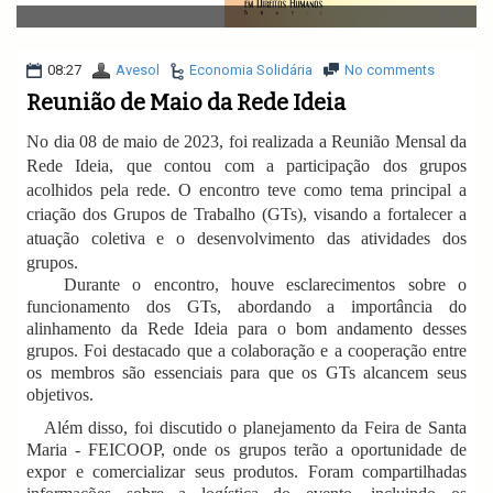
v
i
g
a
08:27
Avesol
Economia Solidária
No comments
t
Reunião de Maio da Rede Ideia
i
o
No dia 08 de maio de 2023, foi realizada a Reunião Mensal da
n
Rede Ideia, que contou com a participação dos grupos
acolhidos pela rede. O encontro teve como tema principal a
criação dos Grupos de Trabalho (GTs), visando a fortalecer a
atuação coletiva e o desenvolvimento das atividades dos
grupos.
Durante o encontro, houve esclarecimentos sobre o
funcionamento dos GTs, abordando a importância do
alinhamento da Rede Ideia para o bom andamento desses
grupos. Foi destacado que a colaboração e a cooperação entre
os membros são essenciais para que os GTs alcancem seus
objetivos.
Além disso, foi discutido o planejamento da Feira de Santa
Maria - FEICOOP, onde os grupos terão a oportunidade de
expor e comercializar seus produtos. Foram compartilhadas