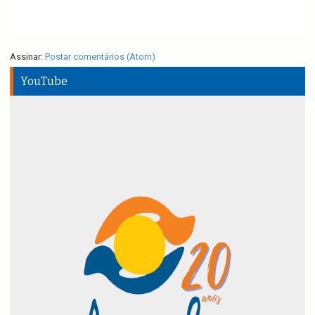
Assinar:
Postar comentários (Atom)
YouTube