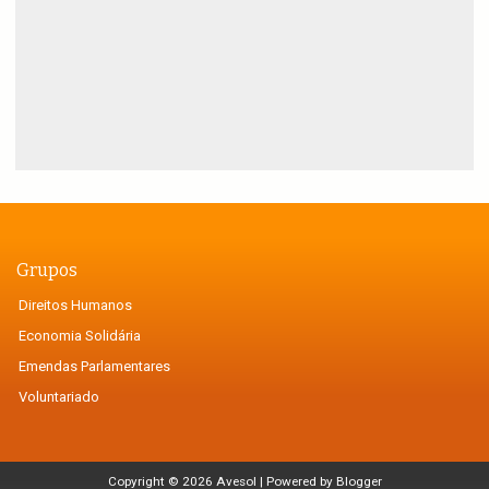
Grupos
Direitos Humanos
Economia Solidária
Emendas Parlamentares
Voluntariado
Copyright ©
2026
Avesol
| Powered by
Blogger