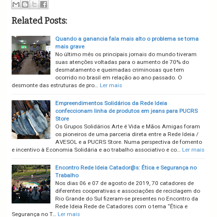
Related Posts:
Quando a ganancia fala mais alto o problema se torna
mais grave
No último mês os principais jornais do mundo tiveram
suas atenções voltadas para o aumento de 70% do
desmatamento e queimadas criminosas que tem
ocorrido no brasil em relação ao ano passado. O
desmonte das estruturas de pro…
Ler mais
Empreendimentos Solidários da Rede Ideia
confeccionam linha de produtos em jeans para PUCRS
Store
Os Grupos Solidários Arte é Vida e Mãos Amigas foram
os pioneiros de uma parceria direta entre a Rede Ideia /
AVESOL e a PUCRS Store. Numa perspectiva de fomento
e incentivo à Economia Solidária e ao trabalho associativo e co…
Ler mais
Encontro Rede Ideia Catador@s: Ética e Segurança no
Trabalho
Nos dias 06 e 07 de agosto de 2019, 70 catadores de
diferentes cooperativas e associações de reciclagem do
Rio Grande do Sul fizeram-se presentes no Encontro da
Rede Ideia Rede de Catadores com o tema “Ética e
Segurança no T…
Ler mais