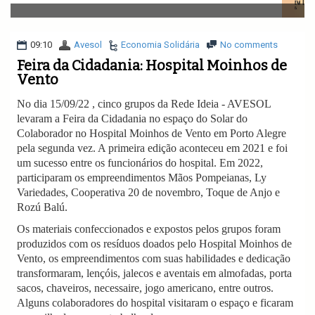
v
i
g
a
09:10
Avesol
Economia Solidária
No comments
t
Feira da Cidadania: Hospital Moinhos de
i
Vento
o
n
No dia 15/09/22 , cinco grupos da Rede Ideia - AVESOL
levaram a Feira da Cidadania no espaço do Solar do
Colaborador no Hospital Moinhos de Vento em Porto Alegre
pela segunda vez. A primeira edição aconteceu em 2021 e foi
um sucesso entre os funcionários do hospital. Em 2022,
participaram os empreendimentos Mãos Pompeianas, Ly
Variedades, Cooperativa 20 de novembro, Toque de Anjo e
Rozú Balú.
Os materiais confeccionados e expostos pelos grupos foram
produzidos com os resíduos doados pelo Hospital Moinhos de
Vento, os empreendimentos com suas habilidades e dedicação
transformaram, lençóis, jalecos e aventais em almofadas, porta
sacos, chaveiros, necessaire, jogo americano, entre outros.
Alguns colaboradores do hospital visitaram o espaço e ficaram