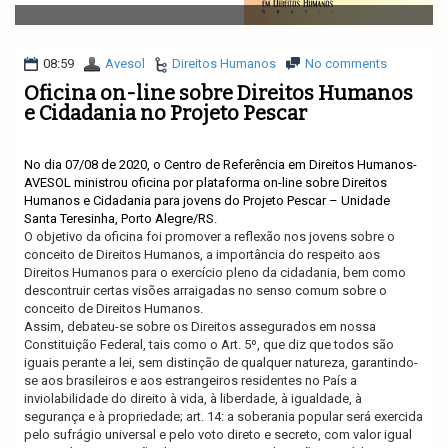
v
i
g
a
08:59
Avesol
Direitos Humanos
No comments
t
Oficina on-line sobre Direitos Humanos
i
e Cidadania no Projeto Pescar
o
n
No dia 07/08 de 2020, o Centro de Referência em Direitos Humanos-
AVESOL ministrou oficina por plataforma on-line sobre Direitos
Humanos e Cidadania para jovens do Projeto Pescar – Unidade
Santa Teresinha, Porto Alegre/RS.
O objetivo da oficina foi promover a reflexão nos jovens sobre o
conceito de Direitos Humanos, a importância do respeito aos
Direitos Humanos para o exercício pleno da cidadania, bem como
descontruir certas visões arraigadas no senso comum sobre o
conceito de Direitos Humanos.
Assim, debateu-se sobre os Direitos assegurados em nossa
Constituição Federal, tais como o
Art. 5º, que diz que todos são
iguais perante a lei, sem distinção de qualquer natureza, garantindo-
se aos brasileiros e aos estrangeiros residentes no País a
inviolabilidade do direito à vida, à liberdade, à igualdade, à
segurança e à propriedade; art. 14: a soberania popular será exercida
pelo sufrágio universal e pelo voto direto e secreto, com valor igual