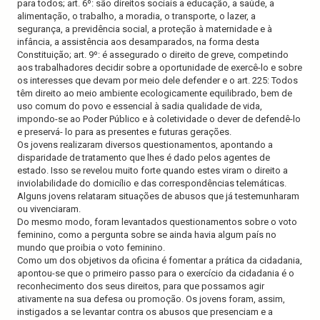
para todos; art. 6º: são direitos sociais a educação, a saúde, a
alimentação, o trabalho, a moradia, o transporte, o lazer, a
segurança, a previdência social, a proteção à maternidade e à
infância, a assistência aos desamparados, na forma desta
Constituição; a
rt. 9º: é assegurado o direito de greve, competindo
aos trabalhadores decidir sobre a oportunidade de exercê-lo e sobre
os interesses que devam por meio dele defender e o a
rt. 225: Todos
têm direito ao meio ambiente ecologicamente equilibrado, bem de
uso comum do povo e essencial à sadia qualidade de vida,
impondo-se ao Poder Público e à coletividade o dever de defendê-lo
e preservá- lo para as presentes e futuras gerações.
Os jovens realizaram diversos questionamentos, apontando a
disparidade de tratamento que lhes é dado pelos agentes de
estado. Isso se revelou muito forte quando estes viram o direito a
inviolabilidade do domicílio e das correspondências telemáticas.
Alguns jovens relataram situações de abusos que já testemunharam
ou vivenciaram.
Do mesmo modo, foram levantados questionamentos sobre o voto
feminino, como a pergunta sobre se ainda havia algum país no
mundo que proibia o voto feminino.
Como um dos objetivos da oficina é fomentar a prática da cidadania,
apontou-se que o primeiro passo para o exercício da cidadania é o
reconhecimento dos seus direitos, para que possamos agir
ativamente na sua defesa ou promoção. Os jovens foram, assim,
instigados a se levantar contra os abusos que presenciam e a