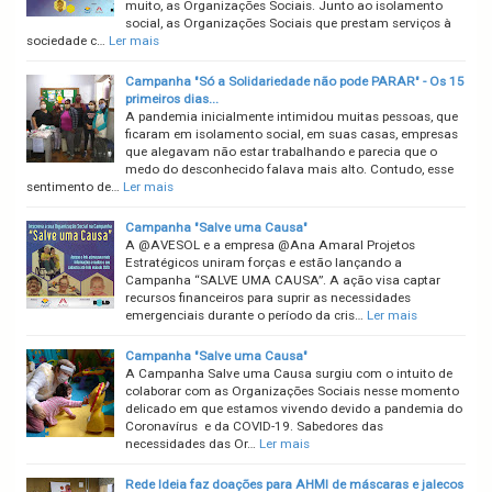
muito, as Organizações Sociais. Junto ao isolamento
social, as Organizações Sociais que prestam serviços à
sociedade c…
Ler mais
Campanha "Só a Solidariedade não pode PARAR" - Os 15
primeiros dias...
A pandemia inicialmente intimidou muitas pessoas, que
ficaram em isolamento social, em suas casas, empresas
que alegavam não estar trabalhando e parecia que o
medo do desconhecido falava mais alto. Contudo, esse
sentimento de…
Ler mais
Campanha "Salve uma Causa"
A @AVESOL e a empresa @Ana Amaral Projetos
Estratégicos uniram forças e estão lançando a
Campanha “SALVE UMA CAUSA”. A ação visa captar
recursos financeiros para suprir as necessidades
emergenciais durante o período da cris…
Ler mais
Campanha "Salve uma Causa"
A Campanha Salve uma Causa surgiu com o intuito de
colaborar com as Organizações Sociais nesse momento
delicado em que estamos vivendo devido a pandemia do
Coronavírus e da COVID-19. Sabedores das
necessidades das Or…
Ler mais
Rede Ideia faz doações para AHMI de máscaras e jalecos