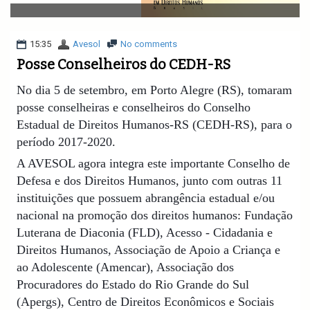
v
i
g
a
15:35
Avesol
No comments
t
Posse Conselheiros do CEDH-RS
i
o
No dia 5 de setembro, em Porto Alegre (RS), tomaram
n
posse conselheiras e conselheiros do Conselho
Estadual de Direitos Humanos-RS (CEDH-RS), para o
período 2017-2020.
A AVESOL agora integra este importante Conselho de
Defesa e dos Direitos Humanos, junto com outras 11
instituições que possuem abrangência estadual e/ou
nacional na promoção dos direitos humanos: Fundação
Luterana de Diaconia (FLD), Acesso - Cidadania e
Direitos Humanos, Associação de Apoio a Criança e
ao Adole
scente (Amencar), Associação dos
Procuradores do Estado do Rio Grande do Sul
(Apergs), Centro de Direitos Econômicos e Sociais