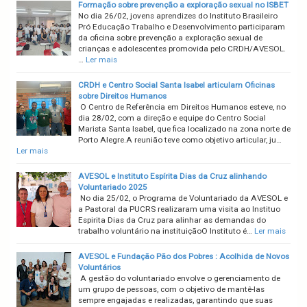
Formação sobre prevenção a exploração sexual no ISBET
No dia 26/02, jovens aprendizes do Instituto Brasileiro
Pró Educação Trabalho e Desenvolvimento participaram
da oficina sobre prevenção a exploração sexual de
crianças e adolescentes promovida pelo CRDH/AVESOL.
…
Ler mais
CRDH e Centro Social Santa Isabel articulam Oficinas
sobre Direitos Humanos
O Centro de Referência em Direitos Humanos esteve, no
dia 28/02, com a direção e equipe do Centro Social
Marista Santa Isabel, que fica localizado na zona norte de
Porto Alegre.A reunião teve como objetivo articular, ju…
Ler mais
AVESOL e Instituto Espírita Dias da Cruz alinhando
Voluntariado 2025
No dia 25/02, o Programa de Voluntariado da AVESOL e
a Pastoral da PUCRS realizaram uma visita ao Instituo
Espirita Dias da Cruz para alinhar as demandas do
trabalho voluntário na instituiçãoO Instituto é…
Ler mais
AVESOL e Fundação Pão dos Pobres : Acolhida de Novos
Voluntários
A gestão do voluntariado envolve o gerenciamento de
um grupo de pessoas, com o objetivo de mantê-las
sempre engajadas e realizadas, garantindo que suas