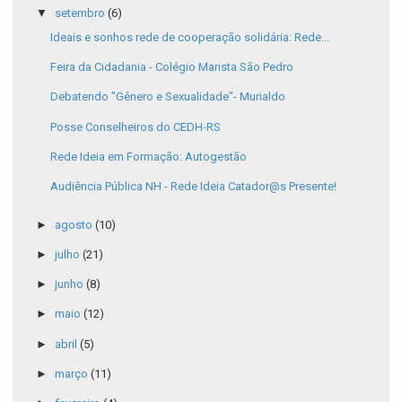
▼
setembro
(6)
Ideais e sonhos rede de cooperação solidária: Rede...
Feira da Cidadania - Colégio Marista São Pedro
Debatendo "Gênero e Sexualidade"- Murialdo
Posse Conselheiros do CEDH-RS
Rede Ideia em Formação: Autogestão
Audiência Pública NH - Rede Ideia Catador@s Presente!
►
agosto
(10)
►
julho
(21)
►
junho
(8)
►
maio
(12)
►
abril
(5)
►
março
(11)