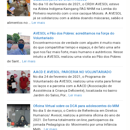
No dia 10 de fevereiro de 2021, o CRDH AVESOL esteve
na Aldeia Indígena Kaingang FAG NHIM na Lomba do
Pinheiro reunindo com o vice cacique Moisés. A AVESOL
já se solidarizou com a aldeia doando máscaras, sabão e
alimentos no …
Ler mais
AVESOL e Pão dos Pobres: acreditamos na força do
Voluntariado
Encontrarmo-nos de verdade com alguém é muito mais
do que compartilhar tempo e espaço, é de fato uma arte
que nos faz mais forte, mais humano e autênticos. Nesse
intuito a AVESOL realizou uma visita ao Pão dos Pobres
de Sant…
Ler mais
AACD E AVESOL: PARCERIA NO VOLUNTARIADO
No dia 24 de fevereiro de 2021, o Programa de
Voluntariado da AVESOL realizou uma visita para firmar
os laços e a parceria com a AACD (Associação de
Assistência à Criança Deficiente), localizada no bairro
Jardim do Salso, Por…
Ler mais
Oficina Virtual sobre os DCA para adolescentes do MIM
No dia 5 de março, o Centro de Referência em Direitos
Humanos/ Avesol, realizou a primeira oficina do ano de
2021. De forma totalmente on-line, participamos da
jornada Pedagógica do Movimento por uma Infância
Melh…
Ler mais