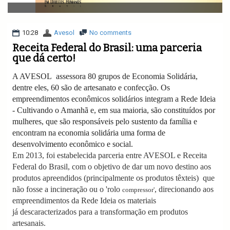
v
i
g
a
10:28
Avesol
No comments
t
Receita Federal do Brasil: uma parceria
i
que dá certo!
o
n
A AVESOL assessora 80 grupos de Economia Solidária,
dentre eles, 60 são de artesanato e confecção. Os
empreendimentos econômicos solidários integram a Rede Ideia
- Cultivando o Amanhã e, em sua maioria, são constituídos por
mulheres, que são responsáveis pelo sustento da família e
encontram na economia solidária uma forma de
desenvolvimento econômico e social.
Em 2013, foi estabelecida parceria entre AVESOL e Receita
Federal do Brasil, com o objetivo de dar um novo destino aos
produtos apreendidos (principalmente os produtos têxteis) que
não fosse a incineração ou o 'rolo
, direcionando aos
compressor'
empreendimentos da Rede Ideia os materiais
já descaracterizados para a transformação em produtos
artesanais.