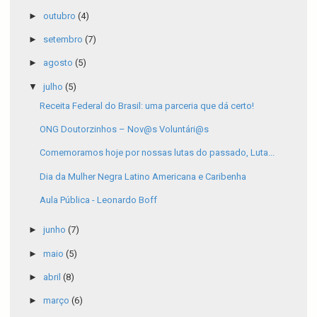
►
outubro
(4)
►
setembro
(7)
►
agosto
(5)
▼
julho
(5)
Receita Federal do Brasil: uma parceria que dá certo!
ONG Doutorzinhos – Nov@s Voluntári@s
Comemoramos hoje por nossas lutas do passado, Luta...
Dia da Mulher Negra Latino Americana e Caribenha
Aula Pública - Leonardo Boff
►
junho
(7)
►
maio
(5)
►
abril
(8)
►
março
(6)