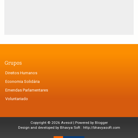
Grupos
Direitos Humanos
Economia Solidária
Emendas Parlamentares
Voluntariado
Copyright ©
2026
Avesol
| Powered by
Blogger
Design and developed by Bhavya Soft :
http://bhavyasoft.com