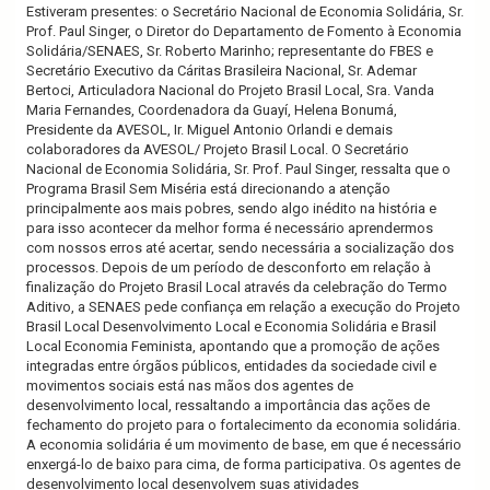
Estiveram presentes: o Secretário Nacional de Economia Solidária, Sr.
Prof. Paul Singer, o Diretor do Departamento de Fomento à Economia
Solidária/SENAES, Sr. Roberto Marinho; representante do FBES e
Secretário Executivo da Cáritas Brasileira Nacional, Sr. Ademar
Bertoci, Articuladora Nacional do Projeto Brasil Local, Sra. Vanda
Maria Fernandes, Coordenadora da Guayí, Helena Bonumá,
Presidente da AVESOL, Ir. Miguel Antonio Orlandi e demais
colaboradores da AVESOL/ Projeto Brasil Local. O Secretário
Nacional de Economia Solidária, Sr. Prof. Paul Singer, ressalta que o
Programa Brasil Sem Miséria está direcionando a atenção
principalmente aos mais pobres, sendo algo inédito na história e
para isso acontecer da melhor forma é necessário aprendermos
com nossos erros até acertar, sendo necessária a socialização dos
processos. Depois de um período de desconforto em relação à
finalização do Projeto Brasil Local através da celebração do Termo
Aditivo, a SENAES pede confiança em relação a execução do Projeto
Brasil Local Desenvolvimento Local e Economia Solidária e Brasil
Local Economia Feminista, apontando que a promoção de ações
integradas entre órgãos públicos, entidades da sociedade civil e
movimentos sociais está nas mãos dos agentes de
desenvolvimento local, ressaltando a importância das ações de
fechamento do projeto para o fortalecimento da economia solidária.
A economia solidária é um movimento de base, em que é necessário
enxergá-lo de baixo para cima, de forma participativa. Os agentes de
desenvolvimento local desenvolvem suas atividades