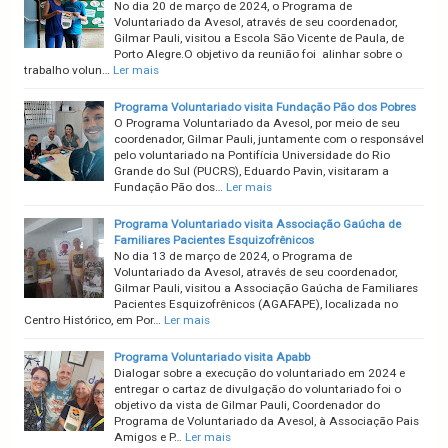
No dia 20 de março de 2024, o Programa de
Voluntariado da Avesol, através de seu coordenador,
Gilmar Pauli, visitou a Escola São Vicente de Paula, de
Porto Alegre.O objetivo da reunião foi alinhar sobre o
trabalho volun…
Ler mais
Programa Voluntariado visita Fundação Pão dos Pobres
O Programa Voluntariado da Avesol, por meio de seu
coordenador, Gilmar Pauli, juntamente com o responsável
pelo voluntariado na Pontifícia Universidade do Rio
Grande do Sul (PUCRS), Eduardo Pavin, visitaram a
Fundação Pão dos…
Ler mais
Programa Voluntariado visita Associação Gaúcha de
Familiares Pacientes Esquizofrênicos
No dia 13 de março de 2024, o Programa de
Voluntariado da Avesol, através de seu coordenador,
Gilmar Pauli, visitou a Associação Gaúcha de Familiares
Pacientes Esquizofrênicos (AGAFAPE), localizada no
Centro Histórico, em Por…
Ler mais
Programa Voluntariado visita Apabb
Dialogar sobre a execução do voluntariado em 2024 e
entregar o cartaz de divulgação do voluntariado foi o
objetivo da vista de Gilmar Pauli, Coordenador do
Programa de Voluntariado da Avesol, à Associação Pais
Amigos e P…
Ler mais