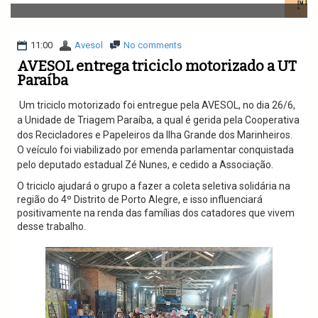
v
i
g
a
11:00
Avesol
No comments
t
AVESOL entrega triciclo motorizado a UT
i
Paraíba
o
n
Um triciclo motorizado foi entregue pela AVESOL, no dia 26/6,
a Unidade de Triagem Paraíba, a qual é gerida pela Cooperativa
dos Recicladores e Papeleiros da Ilha Grande dos Marinheiros
.
O veículo foi viabilizado por emenda parlamentar conquistada
pelo deputado estadual Zé Nunes
, e cedido a Associação.
O triciclo ajudará o grupo a fazer a coleta seletiva solidária na
região do 4º Distrito de Porto Alegre, e isso influenciará
positivamente na renda das famílias dos catadores que vivem
desse trabalho.