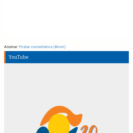
Assinar:
Postar comentários (Atom)
YouTube