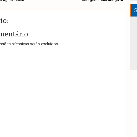
S
io:
mentário
sões ofensivas serão excluídos.