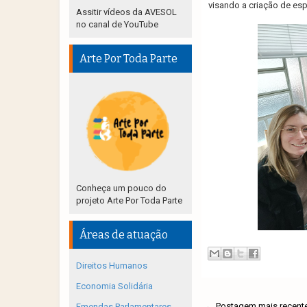
visando a criação de es
Assitir vídeos da AVESOL
no canal de YouTube
Arte Por Toda Parte
Conheça um pouco do
projeto Arte Por Toda Parte
Áreas de atuação
Direitos Humanos
Economia Solidária
← Postagem mais recent
Emendas Parlamentares