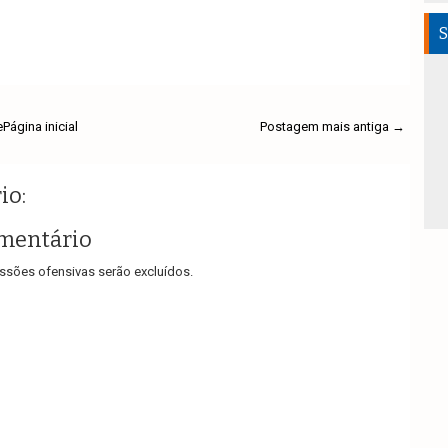
S
e
Página inicial
Postagem mais antiga →
io:
mentário
sões ofensivas serão excluídos.