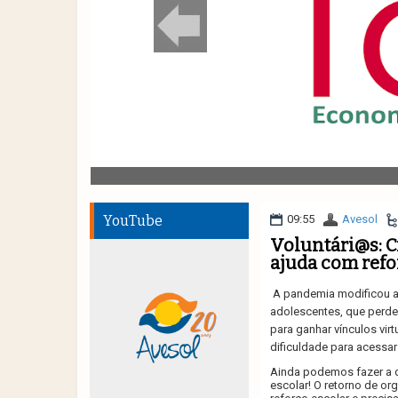
YouTube
09:55
Avesol
Voluntári@s: C
ajuda com refo
A pandemia modificou a 
adolescentes, que perde
para ganhar vínculos vir
dificuldade para acessar
Ainda podemos fazer a d
escolar! O retorno de o