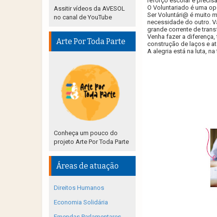
reforço escolar e precis
O Voluntariado é uma opo
Assitir vídeos da AVESOL
Ser Voluntári@ é muito m
no canal de YouTube
necessidade do outro. V
grande corrente de trans
Venha fazer a diferença
Arte Por Toda Parte
construção de laços e at
A alegria está na luta, n
Conheça um pouco do
projeto Arte Por Toda Parte
Áreas de atuação
Direitos Humanos
Economia Solidária
Emendas Parlamentares