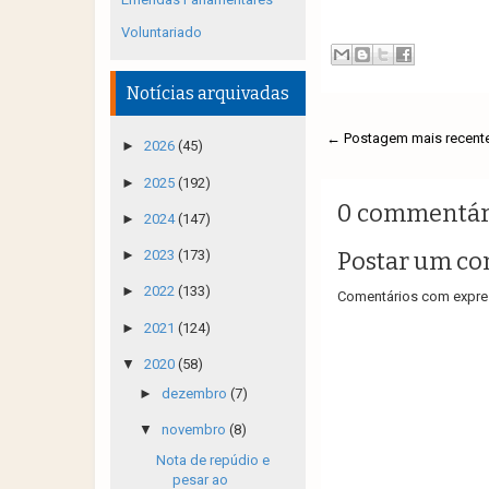
Voluntariado
Notícias arquivadas
← Postagem mais recent
►
2026
(45)
►
2025
(192)
0 commentár
►
2024
(147)
Postar um co
►
2023
(173)
►
2022
(133)
Comentários com expres
►
2021
(124)
▼
2020
(58)
►
dezembro
(7)
▼
novembro
(8)
Nota de repúdio e
pesar ao