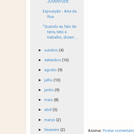
JUVENTUDE
Exposição - Arte da
Rua
''Quando eu falo de
terra, teto e
trabalho, dizem ...
►
outubro
(4)
►
setembro
(10)
►
agosto
(9)
►
julho
(10)
►
junho
(9)
►
maio
(8)
►
abril
(5)
►
março
(2)
►
fevereiro
(2)
Assinar:
Postar comentári