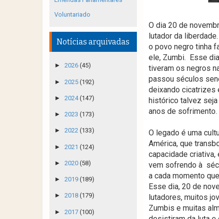
Voluntariado
O dia 20 de novemb
lutador da liberdad
Notícias arquivadas
o povo negro tinha f
ele, Zumbi. Esse dia
►
2026
(45)
tiveram os negros na
passou séculos send
►
2025
(192)
deixando cicatrizes
►
2024
(147)
histórico talvez se
anos de sofrimento.
►
2023
(173)
►
2022
(133)
O legado é uma cultu
América, que transbo
►
2021
(124)
capacidade criativa
►
2020
(58)
vem sofrendo à sécul
a cada momento que 
►
2019
(189)
Esse dia, 20 de nov
►
2018
(179)
lutadores, muitos jo
Zumbis e muitas alm
►
2017
(100)
desistiram da luta e