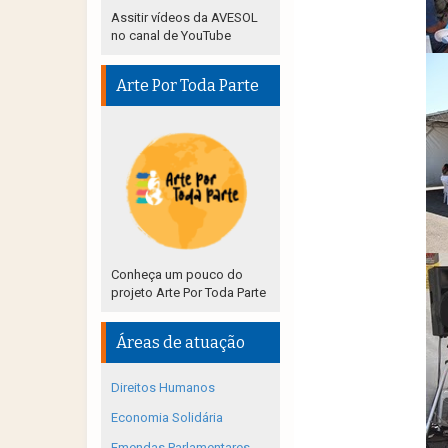
Assitir vídeos da AVESOL
no canal de YouTube
Arte Por Toda Parte
Conheça um pouco do
projeto Arte Por Toda Parte
Áreas de atuação
Direitos Humanos
Economia Solidária
Emendas Parlamentares