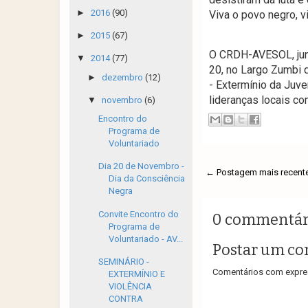
►
2016
(90)
Viva o povo negro, vi
►
2015
(67)
O CRDH-AVESOL, junt
▼
2014
(77)
20, no Largo Zumbi d
►
dezembro
(12)
- Extermínio da Juv
lideranças locais co
▼
novembro
(6)
Encontro do
Programa de
Voluntariado
Dia 20 de Novembro -
← Postagem mais recent
Dia da Consciência
Negra
Convite Encontro do
0 commentár
Programa de
Voluntariado - AV...
Postar um co
SEMINÁRIO -
Comentários com expres
EXTERMÍNIO E
VIOLÊNCIA
CONTRA