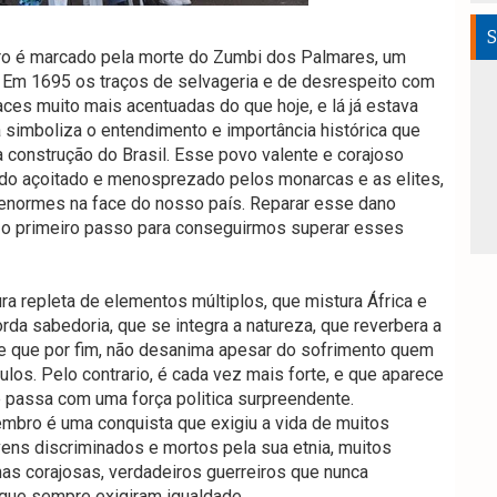
S
ro é marcado pela morte do Zumbi dos Palmares, um
e. Em 1695 os traços de selvageria e de desrespeito com
aces muito mais acentuadas do que hoje, e lá já estava
 simboliza o entendimento e importância histórica que
 construção do Brasil. Esse povo valente e corajoso
o açoitado e menosprezado pelos monarcas e as elites,
 enormes na face do nosso país. Reparar esse dano
ja o primeiro passo para conseguirmos superar esses
ra repleta de elementos múltiplos, que mistura África e
rda sabedoria, que se integra a natureza, que reverbera a
, e que por fim, não desanima apesar do sofrimento quem
os. Pelo contrario, é cada vez mais forte, e que aparece
passa com uma força politica surpreendente.
embro é uma conquista que exigiu a vida de muitos
vens discriminados e mortos pela sua etnia, muitos
as corajosas, verdadeiros guerreiros que nunca
 que sempre exigiram igualdade.